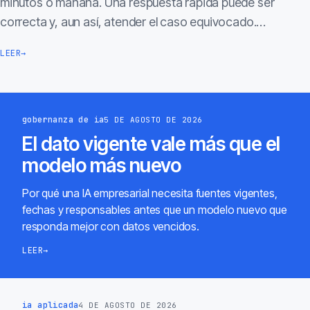
minutos o mañana. Una respuesta rápida puede ser
correcta y, aun así, atender el caso equivocado.…
LEER
→
gobernanza de ia
5 DE AGOSTO DE 2026
El dato vigente vale más que el
modelo más nuevo
Por qué una IA empresarial necesita fuentes vigentes,
fechas y responsables antes que un modelo nuevo que
responda mejor con datos vencidos.
LEER
→
ia aplicada
4 DE AGOSTO DE 2026