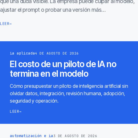
que una duda visible. La empresa puede culpar al modelo,
ajustar el prompt o probar una versión más…
LEER
→
ia aplicada
4 DE AGOSTO DE 2026
El costo de un piloto de IA no
termina en el modelo
Cómo presupuestar un piloto de inteligencia artificial sin
olvidar datos, integración, revisión humana, adopción,
seguridad y operación.
LEER
→
automatización e ia
3 DE AGOSTO DE 2026