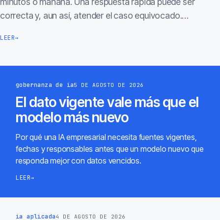
minutos o mañana. Una respuesta rápida puede ser
correcta y, aun así, atender el caso equivocado.…
LEER
→
gobernanza de ia
5 DE AGOSTO DE 2026
El dato vigente vale más que el
modelo más nuevo
Por qué una IA empresarial necesita fuentes vigentes,
fechas y responsables antes que un modelo nuevo que
responda mejor con datos vencidos.
LEER
→
ia aplicada
4 DE AGOSTO DE 2026