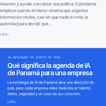
resumen y ayudar a localizar una política. El problema
empieza cuando el mismo sistema que organiza
información recibe, casi sin que nadie lo note, la
autoridad para decidir qué…
LEER
→
ia aplicada
7 DE AGOSTO DE 2026
Qué significa la agenda de IA
de Panamá para una empresa
La estrategia de IA de Panamá abre una dirección de
país, pero cada empresa debe traducirla en talento,
datos, seguridad y un caso de uso concreto.
LEER
→