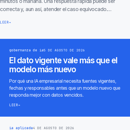
minutos o mañana. Una respuesta rápida puede ser
correcta y, aun así, atender el caso equivocado.…
LEER
→
gobernanza de ia
5 DE AGOSTO DE 2026
El dato vigente vale más que el
modelo más nuevo
Por qué una IA empresarial necesita fuentes vigentes,
fechas y responsables antes que un modelo nuevo que
responda mejor con datos vencidos.
LEER
→
ia aplicada
4 DE AGOSTO DE 2026