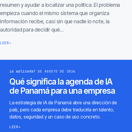
resumen y ayudar a localizar una política. El problema
empieza cuando el mismo sistema que organiza
información recibe, casi sin que nadie lo note, la
autoridad para decidir qué…
LEER
→
ia aplicada
7 DE AGOSTO DE 2026
Qué significa la agenda de IA
de Panamá para una empresa
La estrategia de IA de Panamá abre una dirección de
país, pero cada empresa debe traducirla en talento,
datos, seguridad y un caso de uso concreto.
LEER
→