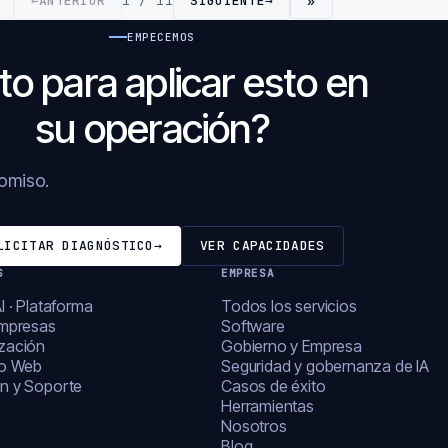
←
ANTERIOR
1 / 11
SIGUIENTE
→
»
EMPECEMOS
to para aplicar esto en
su operación?
romiso.
LICITAR DIAGNÓSTICO
→
VER CAPACIDADES
S
EMPRESA
I · Plataforma
Todos los servicios
empresas
Software
zación
Gobierno y Empresa
lo Web
Seguridad y gobernanza de IA
n y Soporte
Casos de éxito
Herramientas
Nosotros
Blog