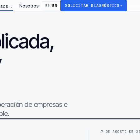
Nosotros
SOLICITAR DIAGNÓSTICO
→
rsos
ES
/
EN
⌄
licada,
y
.
operación de empresas e
ble.
7 DE AGOSTO DE 2