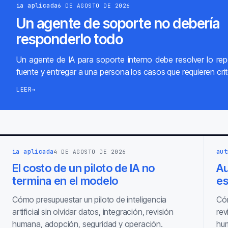
ia aplicada
6 DE AGOSTO DE 2026
Un agente de soporte no debería
responderlo todo
Un agente de IA para soporte interno debe resolver lo repe
fuente y entregar a una persona los casos que requieren crit
LEER
→
ia aplicada
aut
4 DE AGOSTO DE 2026
El costo de un piloto de IA no
Au
termina en el modelo
es
Cómo presupuestar un piloto de inteligencia
Cóm
artificial sin olvidar datos, integración, revisión
rev
humana, adopción, seguridad y operación.
hum