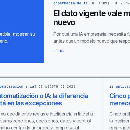
gobernanza de ia
5 DE AGOSTO DE 2026
El dato vigente vale 
nuevo
tible, mostrar su
Por qué una IA empresarial necesita 
erio.
antes que un modelo nuevo que respo
LEER
→
omatización e ia
ia aplica
3 DE AGOSTO DE 2026
tomatización o IA: la diferencia
Cinco p
tá en las excepciones
merece
o decidir entre reglas e inteligencia artificial al
Cinco pro
isar excepciones, decisiones, datos y control
la intelige
ano dentro de un proceso empresarial.
ordenar el