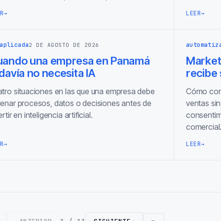
R
→
LEER
→
aplicada
automatiz
2 DE AGOSTO DE 2026
uando una empresa en Panamá
Marketi
davía no necesita IA
recibe
tro situaciones en las que una empresa debe
Cómo cone
enar procesos, datos o decisiones antes de
ventas sin
ertir en inteligencia artificial.
consentimi
comercial
R
→
LEER
→