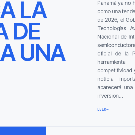
CA LA
Panamá ya no hab
como una tendenc
de 2026, el Go
A DE
Tecnologías Av
Nacional de Inte
A UNA
semiconductore
oficial de la 
herramienta
competitividad 
noticia impor
aparecerá una s
inversión…
LEER
→