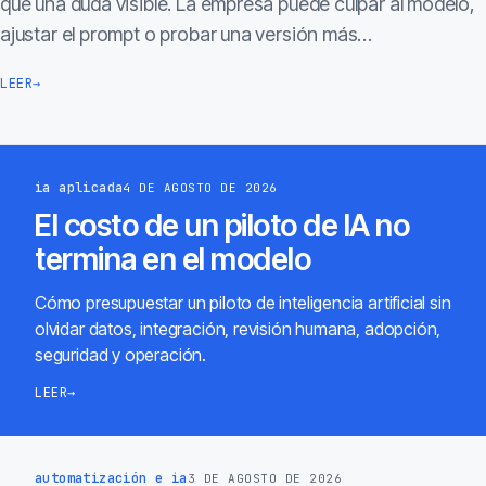
que una duda visible. La empresa puede culpar al modelo,
ajustar el prompt o probar una versión más…
LEER
→
ia aplicada
4 DE AGOSTO DE 2026
El costo de un piloto de IA no
termina en el modelo
Cómo presupuestar un piloto de inteligencia artificial sin
olvidar datos, integración, revisión humana, adopción,
seguridad y operación.
LEER
→
automatización e ia
3 DE AGOSTO DE 2026