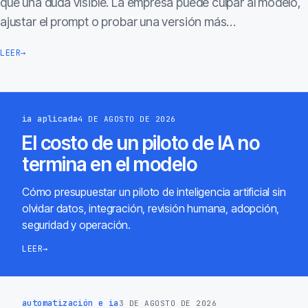
que una duda visible. La empresa puede culpar al modelo,
ajustar el prompt o probar una versión más…
LEER
→
ia aplicada
4 DE AGOSTO DE 2026
El costo de un piloto de IA no
termina en el modelo
Cómo presupuestar un piloto de inteligencia artificial sin
olvidar datos, integración, revisión humana, adopción,
seguridad y operación.
LEER
→
automatización e ia
3 DE AGOSTO DE 2026