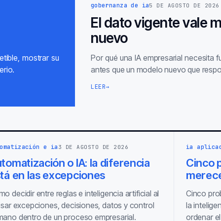
gobernanza de ia
5 DE AGOSTO DE 2026
El dato vigente vale 
nuevo
tible, mostrar su
Por qué una IA empresarial necesita 
erio.
antes que un modelo nuevo que respo
LEER
→
omatización e ia
ia aplica
3 DE AGOSTO DE 2026
tomatización o IA: la diferencia
Cinco p
tá en las excepciones
merece
o decidir entre reglas e inteligencia artificial al
Cinco pro
isar excepciones, decisiones, datos y control
la intelige
ano dentro de un proceso empresarial.
ordenar el