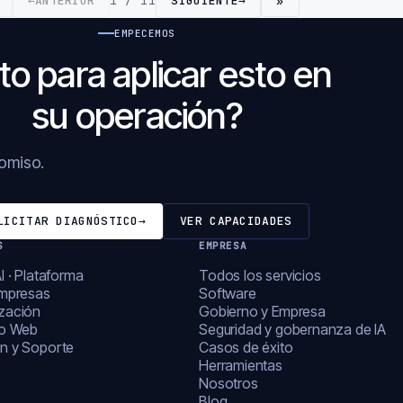
←
ANTERIOR
1 / 11
SIGUIENTE
→
»
EMPECEMOS
to para aplicar esto en
su operación?
romiso.
LICITAR DIAGNÓSTICO
→
VER CAPACIDADES
S
EMPRESA
I · Plataforma
Todos los servicios
empresas
Software
zación
Gobierno y Empresa
lo Web
Seguridad y gobernanza de IA
n y Soporte
Casos de éxito
Herramientas
Nosotros
Blog