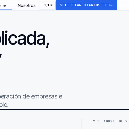
Nosotros
SOLICITAR DIAGNÓSTICO
→
rsos
ES
/
EN
⌄
licada,
y
.
operación de empresas e
ble.
7 DE AGOSTO DE 2