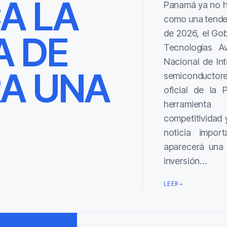
CA LA
Panamá ya no hab
como una tendenc
de 2026, el Go
A DE
Tecnologías Av
Nacional de Inte
A UNA
semiconductore
oficial de la 
herramienta
competitividad 
noticia impor
aparecerá una s
inversión…
LEER
→