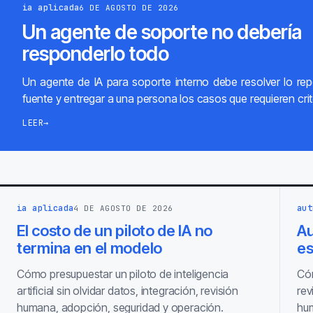
ia aplicada
6 DE AGOSTO DE 2026
Un agente de soporte no debería
responderlo todo
Un agente de IA para soporte interno debe resolver lo repe
fuente y entregar a una persona los casos que requieren crit
LEER
→
ia aplicada
aut
4 DE AGOSTO DE 2026
El costo de un piloto de IA no
Au
termina en el modelo
es
Cómo presupuestar un piloto de inteligencia
Cóm
artificial sin olvidar datos, integración, revisión
rev
humana, adopción, seguridad y operación.
hum