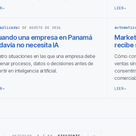
R
→
LEER
→
aplicada
automatiz
2 DE AGOSTO DE 2026
uando una empresa en Panamá
Marketi
davía no necesita IA
recibe
tro situaciones en las que una empresa debe
Cómo cone
enar procesos, datos o decisiones antes de
ventas sin
ertir en inteligencia artificial.
consentimi
comercial
R
→
LEER
→