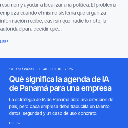
resumen y ayudar a localizar una política. El problema
empieza cuando el mismo sistema que organiza
información recibe, casi sin que nadie lo note, la
autoridad para decidir qué…
LEER
→
ia aplicada
7 DE AGOSTO DE 2026
Qué significa la agenda de IA
de Panamá para una empresa
La estrategia de IA de Panamá abre una dirección de
país, pero cada empresa debe traducirla en talento,
datos, seguridad y un caso de uso concreto.
LEER
→