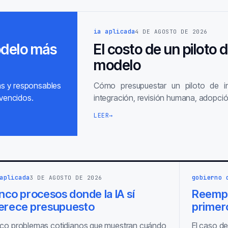
ia aplicada
4 DE AGOSTO DE 2026
odelo más
El costo de un piloto 
modelo
as y responsables
Cómo presupuestar un piloto de inte
vencidos.
integración, revisión humana, adopció
LEER
→
aplicada
gobierno 
3 DE AGOSTO DE 2026
nco procesos donde la IA sí
Reempl
erece presupuesto
primero
co problemas cotidianos que muestran cuándo
El caso de