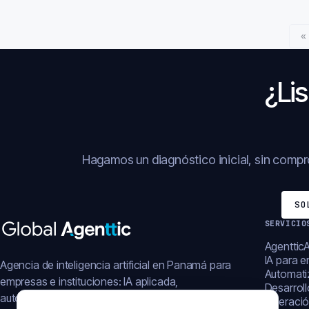
«
¿Lis
Hagamos un diagnóstico inicial, sin comp
SO
SERVICIO
AgentticA
IA para 
Agencia de inteligencia artificial en Panamá para
Automati
empresas e instituciones: IA aplicada,
Desarrol
automatización, plataformas y operación digital.
Operació