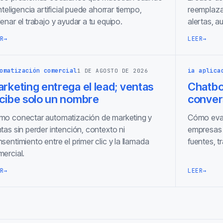
inteligencia artificial puede ahorrar tiempo,
reemplaza
enar el trabajo y ayudar a tu equipo.
alertas, a
R
→
LEER
→
omatización comercial
ia aplica
1 DE AGOSTO DE 2026
rketing entrega el lead; ventas
Chatbot
cibe solo un nombre
conver
o conectar automatización de marketing y
Cómo eval
tas sin perder intención, contexto ni
empresas 
sentimiento entre el primer clic y la llamada
fuentes, 
ercial.
R
→
LEER
→