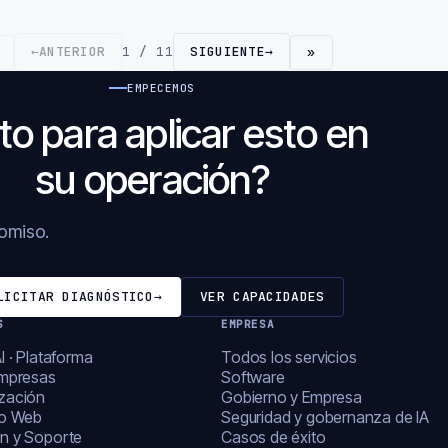
←
ANTERIOR
1 / 11
SIGUIENTE
→
»
EMPECEMOS
to para aplicar esto en
su operación?
romiso.
LICITAR DIAGNÓSTICO
→
VER CAPACIDADES
S
EMPRESA
I · Plataforma
Todos los servicios
empresas
Software
zación
Gobierno y Empresa
lo Web
Seguridad y gobernanza de IA
n y Soporte
Casos de éxito