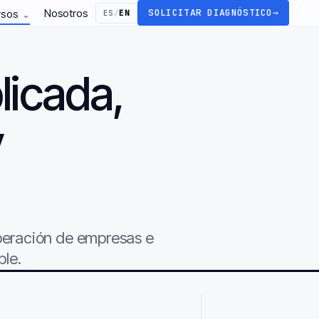
Nosotros
SOLICITAR DIAGNÓSTICO
→
rsos
ES
/
EN
⌄
licada,
y
.
operación de empresas e
ble.