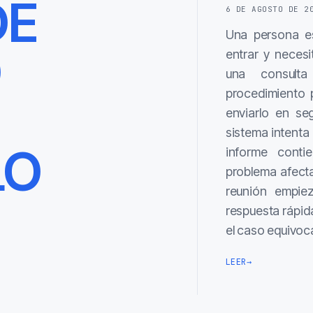
DE
6 DE AGOSTO DE 2
Una persona es
O
entrar y necesi
una consulta
procedimiento 
enviarlo en se
sistema intenta 
LO
informe contie
problema afect
reunión empie
respuesta rápida
el caso equivo
LEER
→