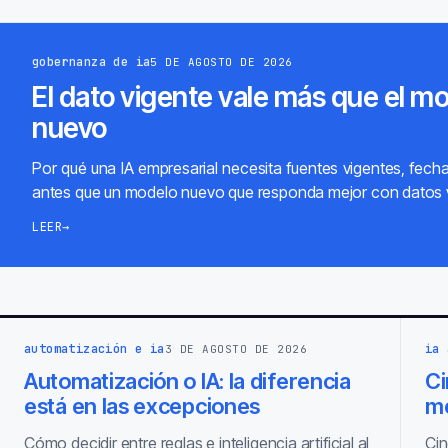
gobernanza de ia
5 DE AGOSTO DE 2026
El dato vigente vale más que el m
nuevo
Por qué una IA empresarial necesita fuentes vigentes, fech
antes que un modelo nuevo que responda mejor con datos 
LEER
→
automatización e ia
ia 
3 DE AGOSTO DE 2026
Automatización o IA: la diferencia
Ci
está en las excepciones
m
Cómo decidir entre reglas e inteligencia artificial al
Cin