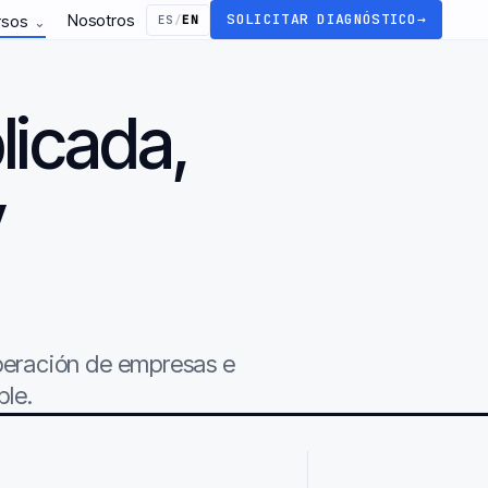
Nosotros
SOLICITAR DIAGNÓSTICO
→
rsos
ES
/
EN
⌄
licada,
y
.
operación de empresas e
ble.