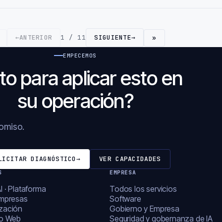
←
ANTERIOR
1 / 11
SIGUIENTE
→
»
EMPECEMOS
to para aplicar esto en
su operación?
romiso.
LICITAR DIAGNÓSTICO
→
VER CAPACIDADES
S
EMPRESA
I · Plataforma
Todos los servicios
empresas
Software
zación
Gobierno y Empresa
lo Web
Seguridad y gobernanza de IA