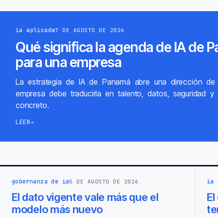
ia aplicada
7 DE AGOSTO DE 2026
Qué significa la agenda de IA de 
para una empresa
La estrategia de IA de Panamá abre una dirección de 
empresa debe traducirla en talento, datos, seguridad 
concreto.
LEER
→
gobernanza de ia
ia 
5 DE AGOSTO DE 2026
El dato vigente vale más que el
El
modelo más nuevo
te