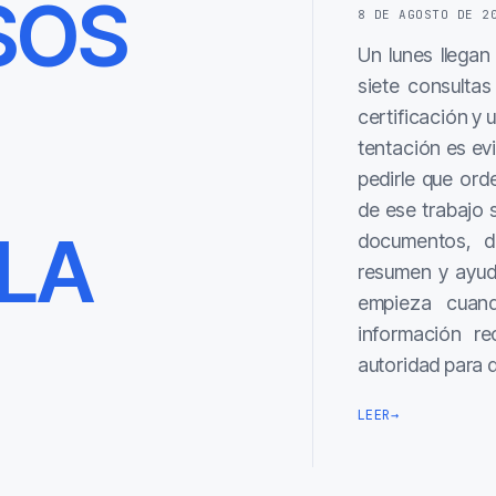
SOS
8 DE AGOSTO DE 2
Un lunes llegan
siete consultas
certificación y 
tentación es ev
pedirle que ord
de ese trabajo s
 LA
documentos, d
resumen y ayuda
empieza cuan
información re
autoridad para 
LEER
→