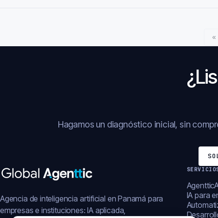
«
¿Lis
Hagamos un diagnóstico inicial, sin comp
SO
SERVICIO
AgentticA
IA para 
Agencia de inteligencia artificial en Panamá para
Automati
empresas e instituciones: IA aplicada,
Desarrol