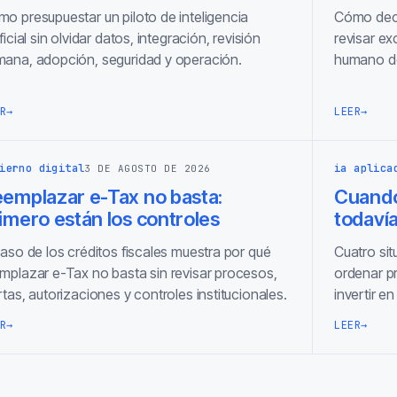
o presupuestar un piloto de inteligencia
Cómo decidi
ificial sin olvidar datos, integración, revisión
revisar ex
ana, adopción, seguridad y operación.
humano de
R
→
LEER
→
ierno digital
ia aplica
3 DE AGOSTO DE 2026
emplazar e-Tax no basta:
Cuando
imero están los controles
todavía
caso de los créditos fiscales muestra por qué
Cuatro si
mplazar e-Tax no basta sin revisar procesos,
ordenar p
rtas, autorizaciones y controles institucionales.
invertir en 
R
→
LEER
→