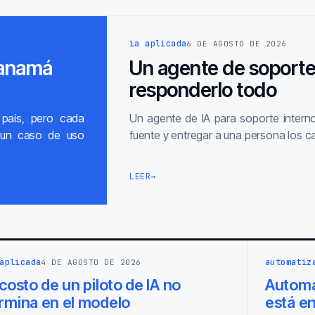
ia aplicada
6 DE AGOSTO DE 2026
Panamá
Un agente de soporte
responderlo todo
país, pero cada
Un agente de IA para soporte interno
y un caso de uso
fuente y entregar a una persona los ca
LEER
→
aplicada
automatiz
4 DE AGOSTO DE 2026
 costo de un piloto de IA no
Automat
rmina en el modelo
está e