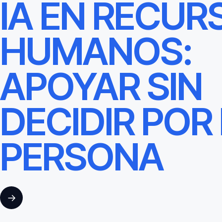
IA EN RECUR
HUMANOS:
APOYAR SIN
DECIDIR POR
PERSONA
→