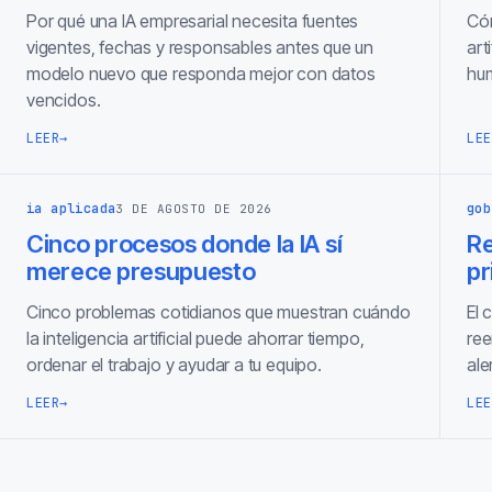
Por qué una IA empresarial necesita fuentes
Cóm
vigentes, fechas y responsables antes que un
art
modelo nuevo que responda mejor con datos
hum
vencidos.
LEER
→
LEE
ia aplicada
gob
3 DE AGOSTO DE 2026
Cinco procesos donde la IA sí
Re
merece presupuesto
pr
Cinco problemas cotidianos que muestran cuándo
El 
la inteligencia artificial puede ahorrar tiempo,
ree
ordenar el trabajo y ayudar a tu equipo.
ale
LEER
→
LEE