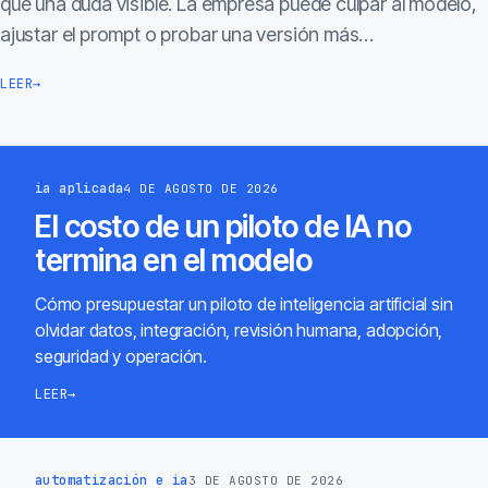
que una duda visible. La empresa puede culpar al modelo,
ajustar el prompt o probar una versión más…
LEER
→
ia aplicada
4 DE AGOSTO DE 2026
El costo de un piloto de IA no
termina en el modelo
Cómo presupuestar un piloto de inteligencia artificial sin
olvidar datos, integración, revisión humana, adopción,
seguridad y operación.
LEER
→
automatización e ia
3 DE AGOSTO DE 2026