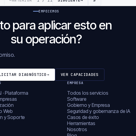
←
ANTERIOR
1 / 11
SIGUIENTE
→
»
EMPECEMOS
to para aplicar esto en
su operación?
romiso.
LICITAR DIAGNÓSTICO
→
VER CAPACIDADES
S
EMPRESA
I · Plataforma
Todos los servicios
empresas
Software
zación
Gobierno y Empresa
lo Web
Seguridad y gobernanza de IA
n y Soporte
Casos de éxito
Herramientas
Nosotros
Blog