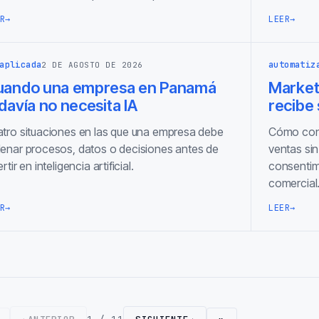
R
→
LEER
→
aplicada
automatiz
2 DE AGOSTO DE 2026
uando una empresa en Panamá
Marketi
davía no necesita IA
recibe
tro situaciones en las que una empresa debe
Cómo cone
enar procesos, datos o decisiones antes de
ventas sin
ertir en inteligencia artificial.
consentimi
comercial
R
→
LEER
→