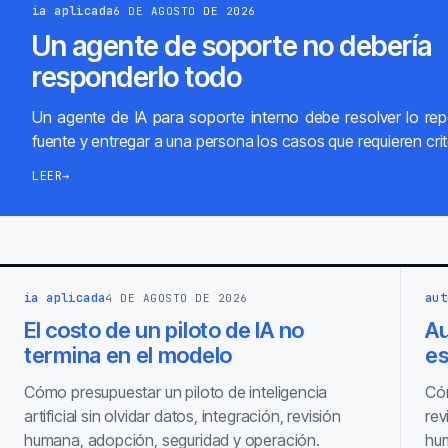
ia aplicada
6 DE AGOSTO DE 2026
Un agente de soporte no debería
responderlo todo
Un agente de IA para soporte interno debe resolver lo repe
fuente y entregar a una persona los casos que requieren crit
LEER
→
ia aplicada
aut
4 DE AGOSTO DE 2026
El costo de un piloto de IA no
Au
termina en el modelo
es
Cómo presupuestar un piloto de inteligencia
Cóm
artificial sin olvidar datos, integración, revisión
rev
humana, adopción, seguridad y operación.
hum