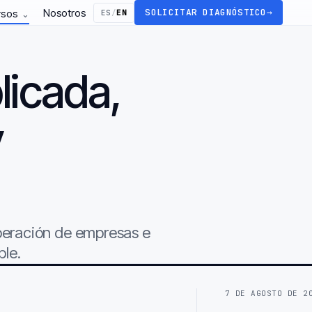
Nosotros
SOLICITAR DIAGNÓSTICO
→
rsos
ES
/
EN
⌄
licada,
y
.
operación de empresas e
ble.
7 DE AGOSTO DE 2