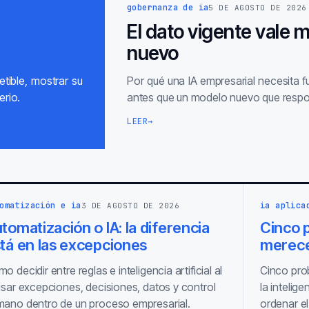
gobernanza de ia
5 DE AGOSTO DE 2026
El dato vigente vale 
nuevo
tible, mostrar su
Por qué una IA empresarial necesita 
erio.
antes que un modelo nuevo que respo
LEER
→
omatización e ia
ia aplica
3 DE AGOSTO DE 2026
tomatización o IA: la diferencia
Cinco p
tá en las excepciones
merece
o decidir entre reglas e inteligencia artificial al
Cinco pro
isar excepciones, decisiones, datos y control
la intelige
ano dentro de un proceso empresarial.
ordenar el