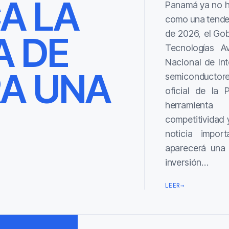
CA LA
Panamá ya no hab
como una tendenc
de 2026, el Go
A DE
Tecnologías Av
Nacional de Inte
A UNA
semiconductore
oficial de la 
herramienta
competitividad 
noticia impor
aparecerá una s
inversión…
LEER
→