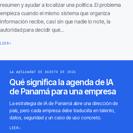
resumen y ayudar a localizar una política. El problema
empieza cuando el mismo sistema que organiza
información recibe, casi sin que nadie lo note, la
autoridad para decidir qué…
LEER
→
ia aplicada
7 DE AGOSTO DE 2026
Qué significa la agenda de IA
de Panamá para una empresa
La estrategia de IA de Panamá abre una dirección de
país, pero cada empresa debe traducirla en talento,
datos, seguridad y un caso de uso concreto.
LEER
→