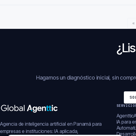
«
¿Lis
Hagamos un diagnóstico inicial, sin comp
SO
SERVICIO
AgentticA
IA para 
Agencia de inteligencia artificial en Panamá para
Automati
empresas e instituciones: IA aplicada,
Desarrol