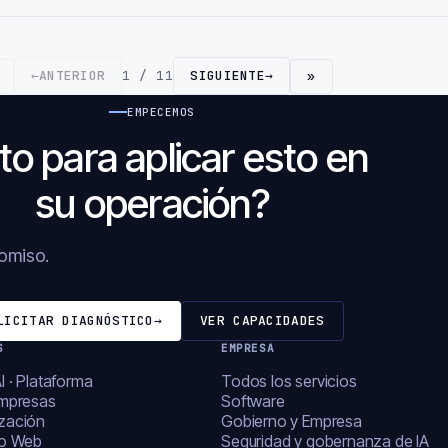
←
ANTERIOR
1 / 11
SIGUIENTE
→
»
EMPECEMOS
to para aplicar esto en
su operación?
romiso.
LICITAR DIAGNÓSTICO
→
VER CAPACIDADES
S
EMPRESA
I · Plataforma
Todos los servicios
empresas
Software
zación
Gobierno y Empresa
lo Web
Seguridad y gobernanza de IA