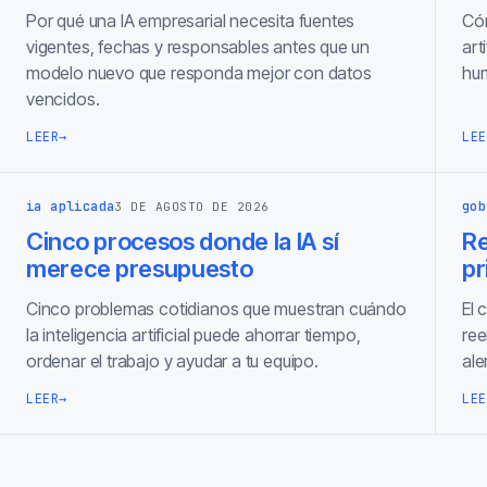
Por qué una IA empresarial necesita fuentes
Cóm
vigentes, fechas y responsables antes que un
art
modelo nuevo que responda mejor con datos
hum
vencidos.
LEER
→
LEE
ia aplicada
gob
3 DE AGOSTO DE 2026
Cinco procesos donde la IA sí
Re
merece presupuesto
pr
Cinco problemas cotidianos que muestran cuándo
El 
la inteligencia artificial puede ahorrar tiempo,
ree
ordenar el trabajo y ayudar a tu equipo.
ale
LEER
→
LEE