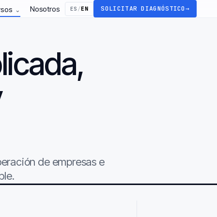
Nosotros
SOLICITAR DIAGNÓSTICO
→
rsos
ES
/
EN
⌄
licada,
y
.
operación de empresas e
ble.